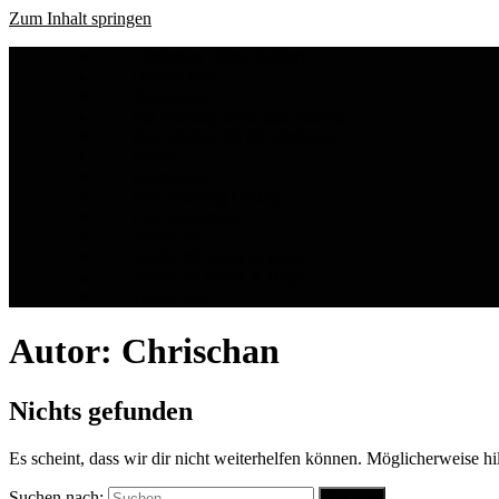
Zum Inhalt springen
Chrischan Tattoo Gallery
Datenschutz
Downloads
Für Piercing Infos hier klicken
Hier klicken für die Preisliste
Home
Impressum
Mari Piercing Gallery
Piercingtermine
Studio 49
Studio 49 News & Blog
Studio 49 News & Blog 2
Tattoo Info
Autor:
Chrischan
Nichts gefunden
Es scheint, dass wir dir nicht weiterhelfen können. Möglicherweise hil
Suchen nach: