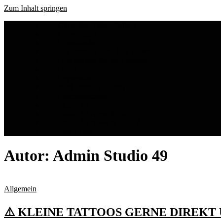
Zum Inhalt springen
Chrischan Tattoo Gallery
Datenschutz
Downloads
Für Piercing Infos hier klicken
Hier klicken für die Preisliste
Home
Impressum
Mari Piercing Gallery
Piercingtermine
Studio 49
Studio 49 News & Blog
Studio 49 News & Blog 2
Tattoo Info
Autor:
Admin Studio 49
Allgemein
⚠️ KLEINE TATTOOS GERNE DIREKT ÜB